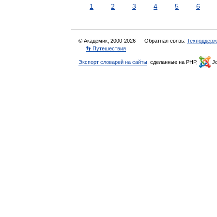
1
2
3
4
5
6
© Академик, 2000-2026
Обратная связь:
Техподдерж
👣 Путешествия
Экспорт словарей на сайты
, сделанные на PHP,
Jo