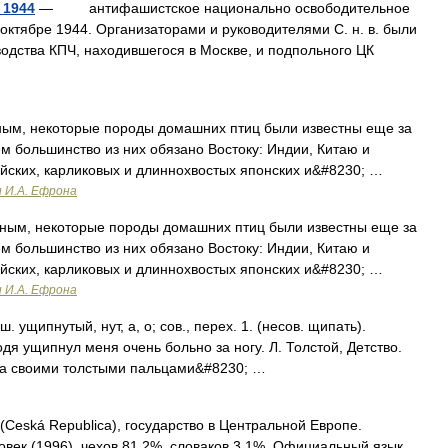
 1944
— антифашистское национально освободительное
 октябре 1944. Организаторами и руководителями С. н. в. были
одства КПЧ, находившегося в Москве, и подпольного ЦК
м, некоторые породы домашних птиц были известны еще за
ем большинство из них обязано Востоку: Индии, Китаю и
йских, карликовых и длиннохвостых японских и&#8230; …
и И.А. Ефрона
м, некоторые породы домашних птиц были известны еще за
ем большинство из них обязано Востоку: Индии, Китаю и
йских, карликовых и длиннохвостых японских и&#8230; …
и И.А. Ефрона
. ущипнутый, нут, а, о; сов., перех. 1. (несов. щипать).
одя ущипнул меня очень больно за ногу. Л. Толстой, Детство.
ла своими толстыми пальцами&#8230; …
(Ceská Republica), государство в Центральной Европе.
ловек (1996), чехов 81,2%, словаков 3,1%. Официальный язык