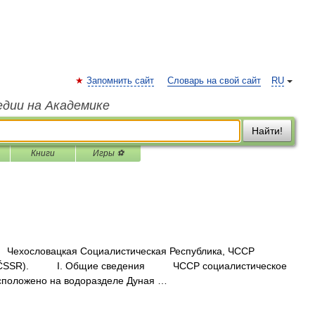
Запомнить сайт
Словарь на свой сайт
RU
едии на Академике
Найти!
Книги
Игры ⚽
ехословацкая Социалистическая Республика, ЧССР
blika, ČSSR). I. Общие сведения ЧССР социалистическое
асположено на водоразделе Дуная …