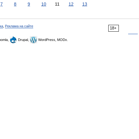
7
8
9
10
11
12
13
ка
,
Реклама на сайте
18+
omla,
Drupal,
WordPress, MODx.