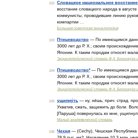
Словацкое национальное восстание
102
восстание словацкого народа в августе
коммунисты, проводившие линию руков
компартии …
Большая советская энциклопедия
Птицеводство
— По имеющимся данны
103
3000 лет до Р. Х.; своим происхождени
Японии. К таким породам относят мала
Энциклопедический словарь Ф.А. Брокгауза 
Птицеводство*
— По имеющимся данны
104
3000 лет до Р. Х.; своим происхождени
Японии. К таким породам относят мала
Энциклопедический словарь Ф.А. Брокгауза 
ущипну́ть
— ну, нёшь; прич. страд. прош
105
Ухватив, сжать, защемить до боли. Вол
[Паруша] повернулась ко мне, ущипну
Малый академический словарь
Чехия
— (Cechy), Чешская Республика 
106
78,9 тыс. км2. Население 10,3 млн. че