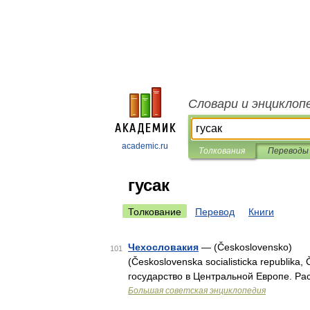
Словари и энциклоп
academic.ru
Толкования
Переводы
гусак
Толкование
Перевод
Книги
Чехословакия
— (Československo) Ч
101
(Československa socialisticka repu
государство в Центральной Европе. Р
Большая советская энциклопедия