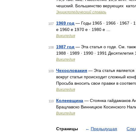
чешский. Большинство верующих като
Энциклопедический словарь
1969 год
— Годы 1965 · 1966 · 1967 · 1
107
е 1960 е 1970 е · 1980 е …
Википедия
1987 год
— Эта статья о годе. См. такж
108
1988 · 1989 · 1990 · 1991 Десятилетия 
Википедия
Чехословакия
— Эта статья является
109
вокруг статьи происходит сложный конф
Просьба вносить свои правки в соотв
Википедия
Колеевщина
— Стоянка гайдамаков Ан
110
Брацлавско Винницкое Косинского На
Википедия
Страницы
←
Предыдущая
Сле