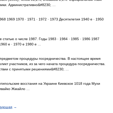
лики. Административно&#8230; …
968 1969 1970 · 1971 · 1972 · 1973 Десятилетия 1940 е · 1950
е статью о числе 1987. Годы 1983 · 1984 · 1985 · 1986 1987
1960 е · 1970 е 1980 е …
 предметом процедуры посредничества. В настоящее время
ликт участников, из за чего начата процедура посредничества.
етствии с принятыми решениями&#8230; …
типольские восстания на Украине Киевское 1018 года Мухи
ливайко Жмайло …
дующая
→